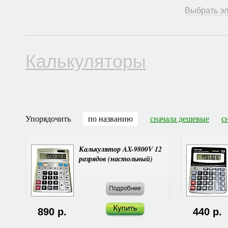
Выбрать эл
Калькуляторы
Упорядочить
по названию
сначала дешевые
с
Калькулятор AX-9800V 12
разрядов (настольный)
890 р.
440 р.