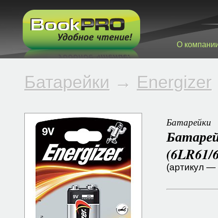
О компани
Батарейки
→
Energizer
Батарейки
Батарей
(6LR61/
(артикул —