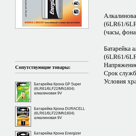
Алкалиновая
(6LR61/6LF
(часы, фона
Батарейка а
(6LR61/6L
Напряжение
Сопутствующие товары:
Срок службы
Условия хра
Батарейка Крона GP Super
(6LR61/6LF22/MN1604)
алкалиновая 9V
Батарейка Крона DURACELL
(6LR61/6LF22/MN1604)
алкалиновая 9V
Батарейка Крона Energizer