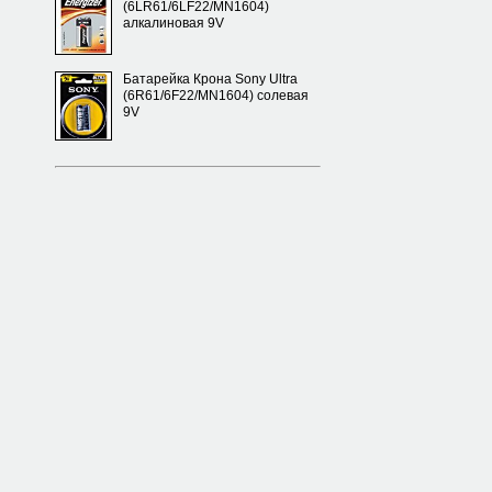
(6LR61/6LF22/MN1604)
алкалиновая 9V
Батарейка Крона Sony Ultra
(6R61/6F22/MN1604) солевая
9V