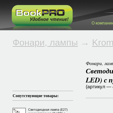
О компани
Фонари, лампы
→
Krom
Фонари, лам
Светоди
LED) с 
(артикул —
Сопутствующие товары:
Светодиодная лампа (E27)