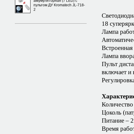
аккумуляторная (7 LED) с
пультом ДУ Kromatech JL-718-
2
Светодиодна
18 суперярк
Лампа работ
Автоматичес
Встроенная 
Лампа ввора
Пульт дист
включает и 
Регулировк
Характери
Количество 
Цоколь (пат
Питание – 2
Время работ