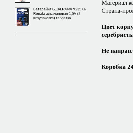
Материал ко
Батарейка G13/LR44/A76/357A
Страна-про
Renata алкалиновая 1,5V (2
шт/упаковка) таблетка
Цвет корпу
серебристы
Не направл
Коробка 2