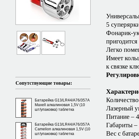
Универсаль
5 суперярки
Фонарик-ук
пригодится 
Легко поме
Имеет кольц
к связке кл
Регулировк
Сопутствующие товары:
Характери
Количество
Батарейка G13/LR44/A76/357A
Maxell алкалиновая 1,5V (10
Лазерный ук
шт/упаковка) таблетка
Питание – 4
Габариты –
Батарейка G13/LR44/A76/357A
Camelion алкалиновая 1,5V (10
Вес с батар
шт/упаковка) таблетка