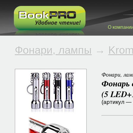
О компани
Фонари, лампы
→
Krom
Фонари, ла
Фонарь 
(5 LED+
(артикул —