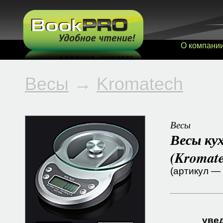
О компани
Весы
→
Kromatech
Весы
Весы кух
(Kromat
(артикул —
увед