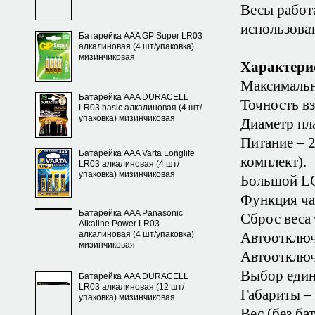
Весы работ
использоват
Батарейка AAA GP Super LR03
алкалиновая (4 шт/упаковка)
мизинчиковая
Характери
Максимальны
Батарейка AAA DURACELL
Точность вз
LR03 basic алкалиновая (4 шт/
упаковка) мизинчиковая
Диаметр пл
Питание – 
Батарейка AAA Varta Longlife
комплект).
LR03 алкалиновая (4 шт/
упаковка) мизинчиковая
Большой LC
Функция ча
Батарейка AAA Panasonic
Сброс веса 
Alkaline Power LR03
алкалиновая (4 шт/упаковка)
Автоотключе
мизинчиковая
Автоотключе
Выбор един
Батарейка AAA DURACELL
LR03 алкалиновая (12 шт/
Габариты –
упаковка) мизинчиковая
Вес (без бат