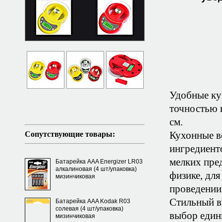
Удобные ку
точностью 
см.
Кухонные в
Сопутствующие товары:
ингредиенто
мелких пре
Батарейка AAA Energizer LR03
алкалиновая (4 шт/упаковка)
физике, для
мизинчиковая
проведении
Стильный в
Батарейка AAA Kodak R03
солевая (4 шт/упаковка)
выбор един
мизинчиковая