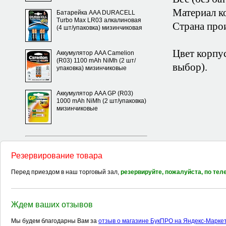
Материал ко
Батарейка AAA DURACELL
Turbo Max LR03 алкалиновая
Страна про
(4 шт/упаковка) мизинчиковая
Цвет корпу
Аккумулятор AAA Camelion
(R03) 1100 mAh NiMh (2 шт/
выбор).
упаковка) мизинчиковые
Аккумулятор AAA GP (R03)
1000 mAh NiMh (2 шт/упаковка)
мизинчиковые
Резервирование товара
Перед приездом в наш торговый зал,
резервируйте, пожалуйста, по те
Ждем ваших отзывов
Мы будем благодарны Вам за
отзыв о магазине БукПРО на Яндекс-Марке