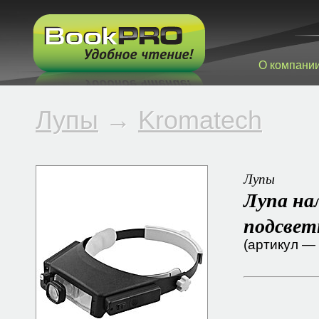
О компани
Лупы
→
Kromatech
Лупы
Лупа нал
подсвет
(артикул —