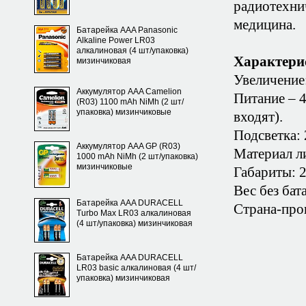
радиотехни
медицина.
Батарейка AAA Panasonic
Alkaline Power LR03
алкалиновая (4 шт/упаковка)
Характери
мизинчиковая
Увеличение:
Аккумулятор AAA Camelion
Питание – 
(R03) 1100 mAh NiMh (2 шт/
упаковка) мизинчиковые
входят).
Подсветка: 
Аккумулятор AAA GP (R03)
Материал ли
1000 mAh NiMh (2 шт/упаковка)
мизинчиковые
Габариты: 
Вес без бата
Батарейка AAA DURACELL
Страна-про
Turbo Max LR03 алкалиновая
(4 шт/упаковка) мизинчиковая
Батарейка AAA DURACELL
LR03 basic алкалиновая (4 шт/
упаковка) мизинчиковая