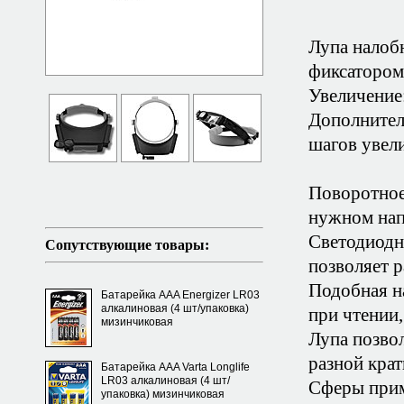
Лупа налоб
фиксатором
Увеличение:
Дополнител
шагов увел
Поворотное 
нужном нап
Светодиодна
Сопутствующие товары:
позволяет 
Подобная н
Батарейка AAA Energizer LR03
алкалиновая (4 шт/упаковка)
при чтении,
мизинчиковая
Лупа позвол
разной крат
Батарейка AAA Varta Longlife
LR03 алкалиновая (4 шт/
Сферы прим
упаковка) мизинчиковая