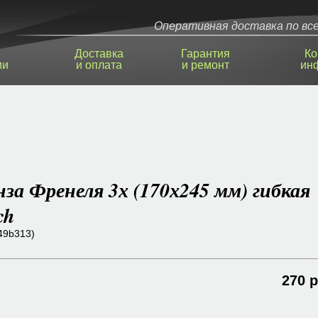
Оперативная доставка по все
Доставка
Гарантия
Ко
ии
и оплата
и ремонт
ин
за Френеля 3х (170х245 мм) гибкая
ch
49b313)
270