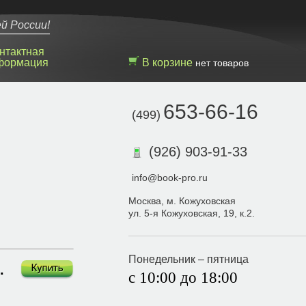
й России!
нтактная
формация
В корзине
нет товаров
653-66-16
(499)
(926) 903-91-33
info@book-pro.ru
Москва, м. Кожуховская
ул. 5-я Кожуховская, 19, к.2.
Понедельник – пятница
 р.
с 10:00 до 18:00