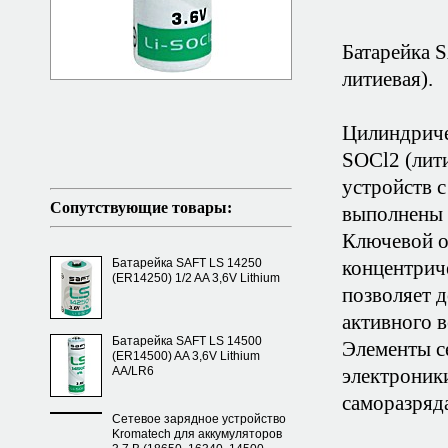
Батарейка 
литиевая).
Цилиндриче
SOCl2 (лит
устройств 
Сопутствующие товары:
выполнены 
Ключевой о
Батарейка SAFT LS 14250
концентрич
(ER14250) 1/2 AA 3,6V Lithium
позволяет 
активного 
Батарейка SAFT LS 14500
Элементы с
(ER14500) AA 3,6V Lithium
AA/LR6
электроники
саморазряда
Сетевое зарядное устройство
Kromatech для аккумуляторов