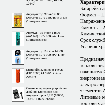
3,7 В (18650, 16340, 14500,
Характери
10440)
Батарейка л
Формат – L
Аккумулятор Огонь 14500
(AA/LR6) 3.7 V 3800 mAh Li-ion
Напряжение
(1 шт/упаковка)
Емкость – 
Химический
Аккумулятор Videx 14500
(AA/LR6) 3.7 V 800 mAh Li-ion
Срок службы
(1 шт/упаковка)
Условия хра
Аккумулятор Robiton 14500
(AA/LR6) 3.7 V 900 mAh Li-ion
Предназнач
(1 шт/упаковка)
тепловычис
Батарейка Minamoto 14505
накопителе
(ER14505) AA 3,6V Lithium
AA/LR6
энергонезав
электроэнер
Сетевое зарядное устройство
элементов 
двойное Kromatech для
аккумуляторов 3,7 В (18650,
Литиевые э
16340, 14500, 26650)
торговых ав