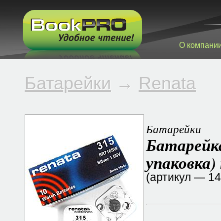
О компани
Батарейки
→
Renata
Батарейки
Батарейка
упаковка)
(артикул — 1