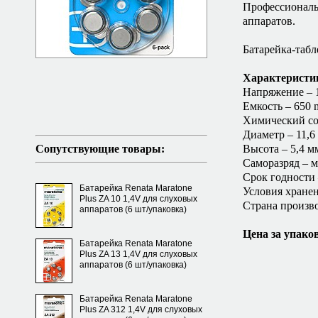
Профессиональн
аппаратов.
Батарейка-табл
Характеристи
Напряжение – 1
Емкость – 650 
Химический со
Диаметр – 11,6
Сопутствующие товары:
Высота – 5,4 м
Саморазряд – м
Срок годности –
Батарейка Renata Maratone
Условия хранен
Plus ZA 10 1,4V для слуховых
Страна произво
аппаратов (6 шт/упаковка)
Цена за упаков
Батарейка Renata Maratone
Plus ZA 13 1,4V для слуховых
аппаратов (6 шт/упаковка)
Батарейка Renata Maratone
Plus ZA 312 1,4V для слуховых