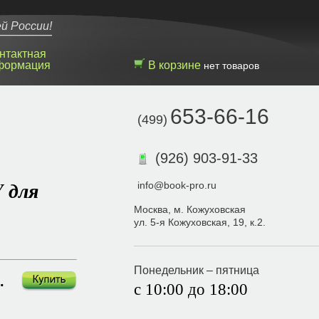
й России!
нтактная
формация
В корзине
нет товаров
653-66-16
(499)
(926) 903-91-33
V для
info@book-pro.ru
Москва, м. Кожуховская
ул. 5-я Кожуховская, 19, к.2.
Понедельник – пятница
 р.
с 10:00 до 18:00