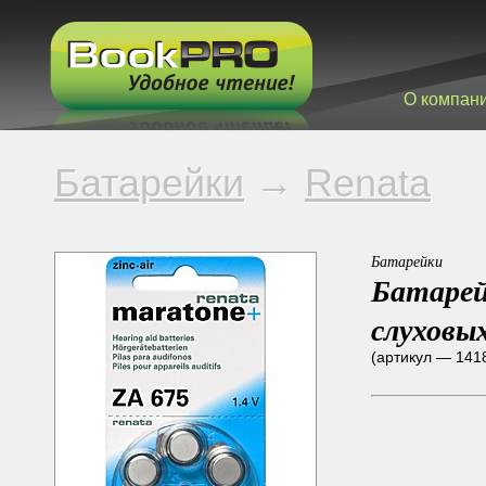
О компан
Батарейки
→
Renata
Батарейки
Батарейк
слуховы
(артикул — 141