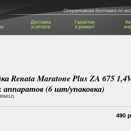
Оперативная доставка по все
Доставка
Гарантия
Ко
ии
и оплата
и ремонт
ин
а Renata Maratone Plus ZA 675 1,4
х аппаратов (6 шт/упаковка)
80b012)
490