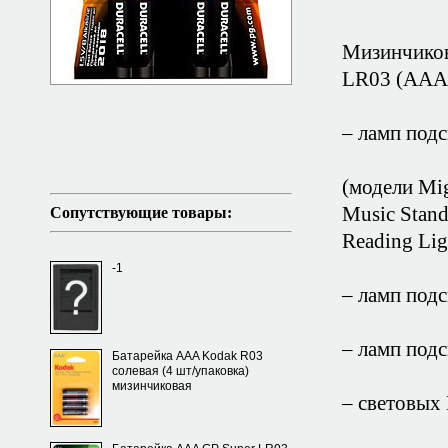
Мизинчиков
LR03 (AAA)
– ламп подс
(модели Mig
Music Stand
Сопутствующие товары:
Reading Ligh
-1
– ламп под
– ламп подс
Батарейка AAA Kodak R03
солевая (4 шт/упаковка)
мизинчиковая
– световых 