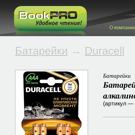
О компани
Батарейки
→
Duracell
Батарейки
Батарей
алкалин
(артикул —