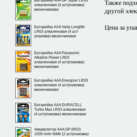
Батарейка AAA GP Super LR03
Также подх
алкалиновая (4 шт/упаковка)
мизинчиковая
другой эле
Цена за упа
Батарейка AAA Varta Longlife
LR03 алкалиновая (4 шт/
упаковка) мизинчиковая
Батарейка AAA Panasonic
Alkaline Power LR03
алкалиновая (4 шт/упаковка)
мизинчиковая
Батарейка AAA Energizer LR03
алкалиновая (4 шт/упаковка)
мизинчиковая
Батарейка AAA DURACELL
Turbo Max LR03 алкалиновая
(4 шт/упаковка) мизинчиковая
Аккумулятор AAA GP (R03)
1000 mAh NiMh (2 шт/упаковка)